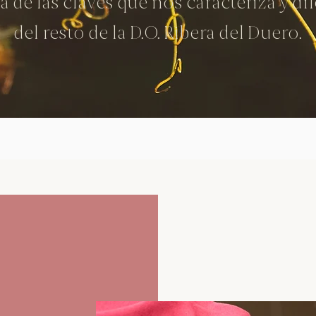
a de las claves que nos caracteriza y di
del resto de la D.O. Ribera del Duero.
ección