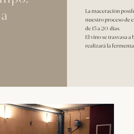
La maceración postfe
da
nuestro proceso de e
de 15 a 20 días.
El vino se trasvasa a
realizará la ferment