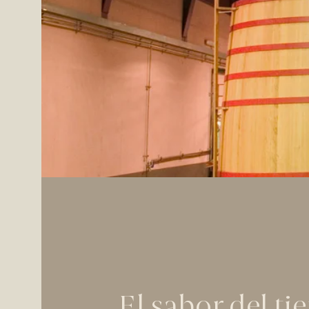
Fermentac
El sabor del t