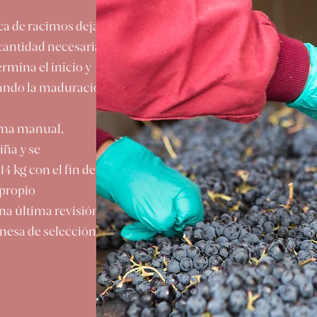
aca de racimos deja
cantidad necesaria. El
rmina el inicio y
uando la maduración
orma manual,
iña y se
4 kg con el fin de
 propio
na última revisión,
mesa de selección.