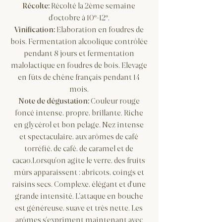
Récolte:
Récolté la 2ème semaine
d'octobre à 10º-12º.
Vinification:
Elaboration en foudres de
bois. Fermentation alcoolique contrôlée
pendant 8 jours et fermentation
malolactique en foudres de bois. Elevage
en fûts de chêne français pendant
14
mois.
Note de dégustation:
Couleur rouge
foncé intense, propre, brillante. Riche
en glycérol et bon pelage. Nez intense
et spectaculaire, aux arômes de café
torréfié, de café, de caramel et de
cacao.Lorsqu'on agite le verre, des fruits
mûrs apparaissent : abricots, coings et
raisins secs. Complexe, élégant et d'une
grande intensité. L'attaque en bouche
est généreuse, suave et très nette. Les
arômes s'expriment maintenant avec