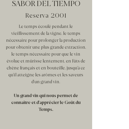
SABOR DEL TIEMPO
Reserva 2001
Le temps écoulé pendant le
vieillissement de la vigne, le temps
nécessaire pour prolonger la production
pour obtenir une plus grande extraction,
le temps nécessaire pour que le vin
évolue et mûrisse lentement, en fûts de
chêne français et en bouteille, jusqu'à ce
qu'il atteigne les arômes et les saveurs
d'un grand vin.
Un grand vin qui nous permet de
connaître et d'apprécier le Goût du
Temps.