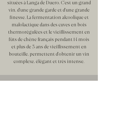
situées à Langa de Duero. C'est un grand
vin, d'une grande garde et d'une grande
finesse. La fermentation alcoolique et
malolactique dans des cuves en bois
thermorégulées et le vieillissement en
fûts de chêne français pendant 14 mois
et plus de 3 ans de vieillissement en
bouteille, permettent d'obtenir un vin
complexe, élégant et très intense.
TINAR DE MIRAT
Selección
De la vigne au verre, nous avons chéri la
qualité, la tradition, le savoir-faire et le
travail minutieux de ce vin. Tinar de Mirat
concentre toute la pureté des arômes