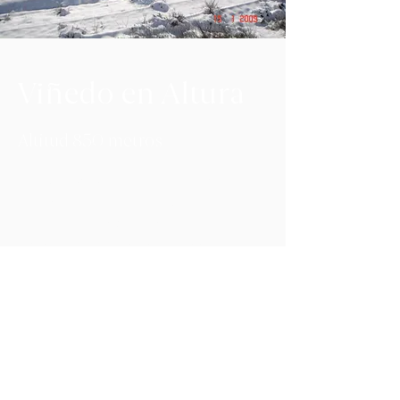
Viñedo en Altura
Altitud 850 metros
La altura (850 m.), el clima continental,
con diferencias de hasta 25ºC entre la
noche y el día, y un índice de
pluviometría medio-bajo facilitan una
maduración de la uva más larga de la
habitual en la D.O. Ribera de Duero, lo
que aporta una mayor complejidad e
intensidad aromática a nuestro vino.