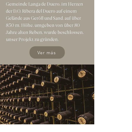
Gemeinde Langa de Duero, im Herzen
der D.O. Ribera del Duero auf einem
Gelände aus Geröll und Sand, auf über
850 m. Höhe, umgeben von über 80
Jahre alten Reben, wurde beschlossen,
unser Projekt zu gründen.
Ver más