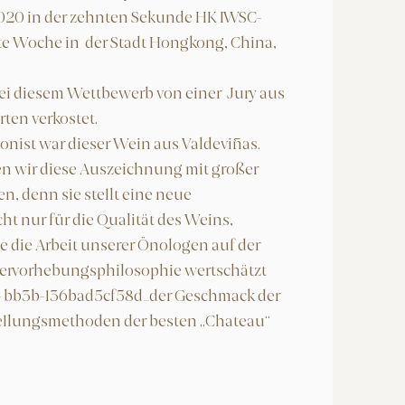
2020 in der zehnten Sekunde HK IWSC-
te Woche in der Stadt Hongkong, China,
i diesem Wettbewerb von einer Jury aus
ten verkostet.
onist war dieser Wein aus Valdeviñas.
 wir diese Auszeichnung mit großer
, denn sie stellt eine neue
ht nur für die Qualität des Weins,
ie die Arbeit unserer Önologen auf der
ervorhebungsphilosophie wertschätzt
- bb3b-136bad5cf58d_der Geschmack der
stellungsmethoden der besten „Chateau“