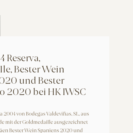
 Reserva,
le, Bester Wein
020 und Bester
o 2020 bei HK IWSC
a 2004 von Bodegas Valdeviñas, SL, aus
de mit der Goldmedaille ausgezeichnet
phäen Bester Wein Spaniens 2020 und