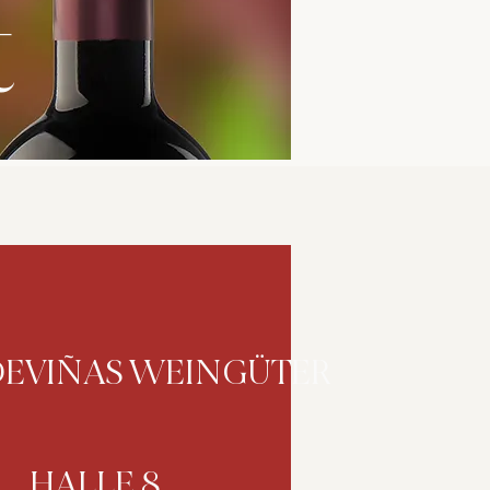
t
DEVIÑAS WEINGÜTER
HALLE 8