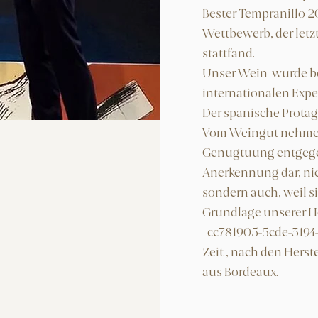
Bester Tempranillo 
Wettbewerb, der letz
stattfand.
Unser Wein wurde be
internationalen Exper
Der spanische Protag
Vom Weingut nehmen
Genugtuung entgegen
Anerkennung dar, nic
sondern auch, weil s
Grundlage unserer H
_cc781905-5cde-3194
Zeit , nach den Her
aus Bordeaux.