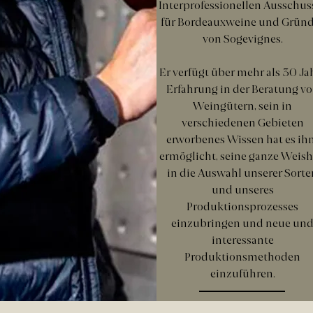
Interprofessionellen Ausschus
für Bordeauxweine und Gründ
von Sogevignes.
Er verfügt über mehr als 30 Ja
Erfahrung in der Beratung v
Weingütern, sein in
verschiedenen Gebieten
erworbenes Wissen hat es i
ermöglicht, seine ganze Weish
in die Auswahl unserer Sorte
und unseres
Produktionsprozesses
einzubringen und neue un
interessante
Produktionsmethoden
einzuführen.