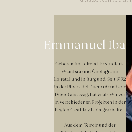
auszeichnet und
Emmanuel Ibar
Geboren im Loiretal, Er studierte
Weinbau und Önologie im
Loiretal und in Burgund. Seit 1992
in der Ribera del Duero (Aranda de
Duero) ansässig, hat er als Winzer
in verschiedenen Projekten in der
Region Castilla y León gearbeitet.
Aus dem Terroir und der