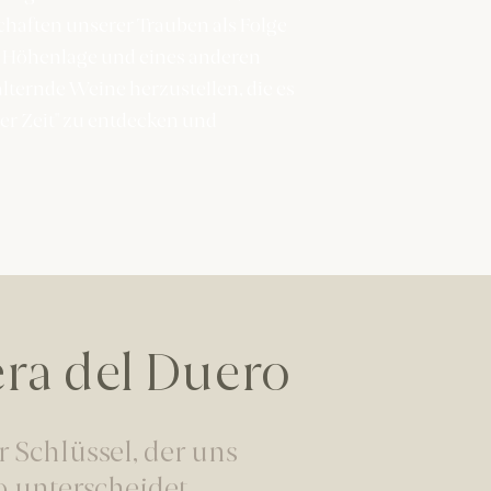
haften unserer Trauben als Folge
n Höhenlage und eines anderen
 alternde Weine herzustellen, die es
r Zeit" zu entdecken und
ra del Duero
r Schlüssel, der uns