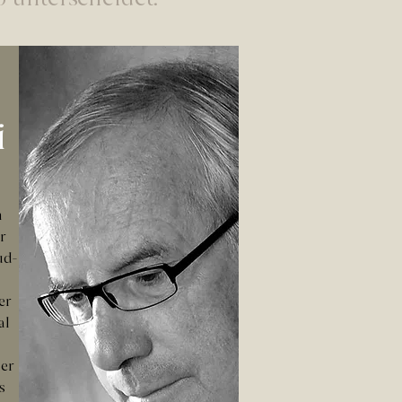
o unterscheidet.
i
n
r
ud-
er
al
der
s