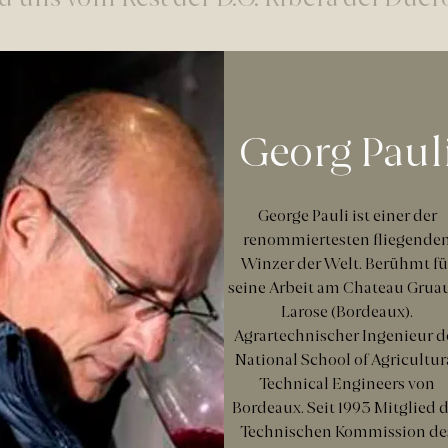
 uns vom Rest der D.O. Ribera del Duer
s
Georg Paul
George Pauli ist einer der
renommiertesten fliegende
Winzer der Welt. Berühmt fü
seine Arbeit am Chateau Grua
Larose (Bordeaux).
Agrartechnischer Ingenieur d
National School of Agricultur
Technical Engineers von
Bordeaux. Seit 1993 Mitglied 
Technischen Kommission de