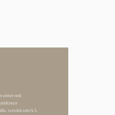
n einer mit
bundenen
e, vereint um S.A.