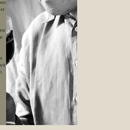
ses
er
hre
on
hm
eit
n
d