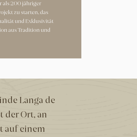
als 200 jähriger
ojekt zu starten, das
lität und Exklusivität
ion aus Tradition und
einde Langa de
t der Ort, an
kt auf einem