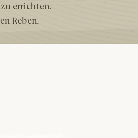
zu errichten.
en Reben.
 der großen Bordeaux-Weine,