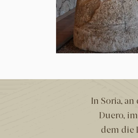
In Soria, a
Duero, im
dem die F