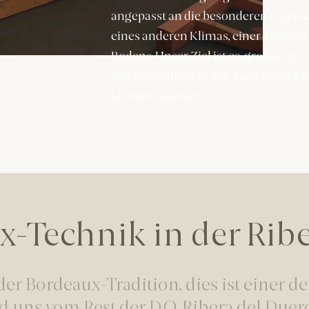
angepasst an die besonderen Eigensc
eines anderen Klimas, einer andere
Bodens. Unser Ziel ist es, großartige
uns ermöglichen, den "Geschmack de
kennenzulernen.
x-Technik in der Ribe
er Bordeaux-Tradition, dies ist einer de