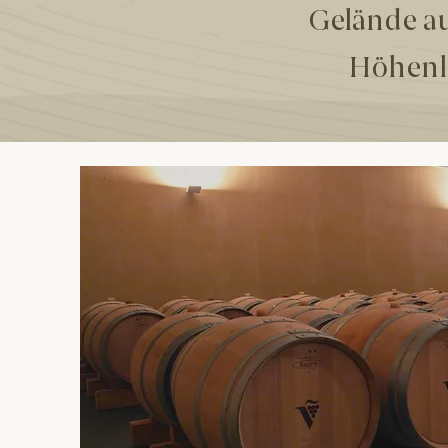
Gelände au
Höhenl