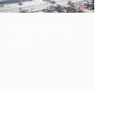
Weinberg in der
Höhe
Höhe 850 Meter
Die Höhenlage (850 m), das
kontinentale Klima mit Unterschieden
von bis zu 25ºC zwischen Tag und Nacht
und eine mittel-geringe
Niederschlagsmenge ermöglichen eine
längere Reifung der Trauben in
gewohnter Weise DO Ribera de Duero,
die unserem Wein mehr Komplexität