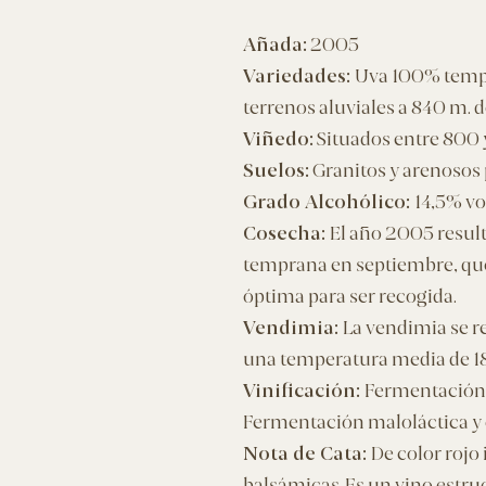
Añada:
2005
Variedades:
Uva 100% tempr
terrenos aluviales a 840 m. de
Viñedo:
Situados entre 800 y
Suelos:
Granitos y arenosos 
Grado Alcohólico:
14,5% vo
Cosecha:
El año 2005 result
temprana en septiembre, que 
óptima para ser recogida.
Vendimia:
La vendimia se re
una temperatura media de 18
​Vinificación:
Fermentación 
Fermentación maloláctica y 
Nota de Cata:
De color rojo