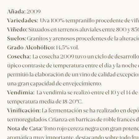
Añada:
2009
Variedades:
Uva 100% tempranillo procedente de viñ
Viñedo:
Situados en terrenos aluviales entre 800 y 850
Suelos:
Granitos y arenosos procedentes de la alteraci
Grado Alcohólico:
14,5% vol.
Cosecha:
La cosecha 2009 tuvo un ciclo de desarrollo 
típico contraste de temperatura entre el día y la noche
permitió la elaboración de un vino de calidad excepcio
una gran capacidad de envejecimiento.
Vendimia:
La vendimia se realizó entre el 10 y el 14 
temperatura media de 18-20ºC.
​Vinificación:
La fermentación se ha realizado en dep
termoregulados. Crianza en barricas de roble francés 
Nota de Cata:
Tono rojo cereza negra con gran potenci
aromática muy importante, destacando sobre todo fruto