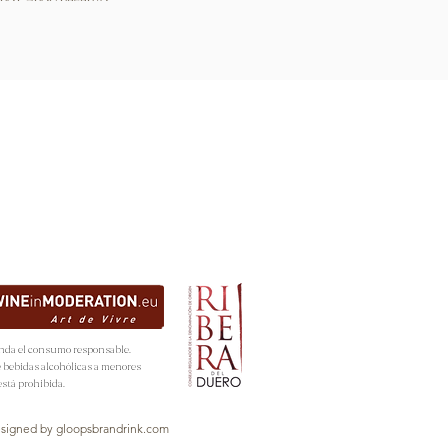
nda el consumo responsable.
e bebidas alcohólicas a menores
está prohibida.
signed by
gloopsbrandrink.com