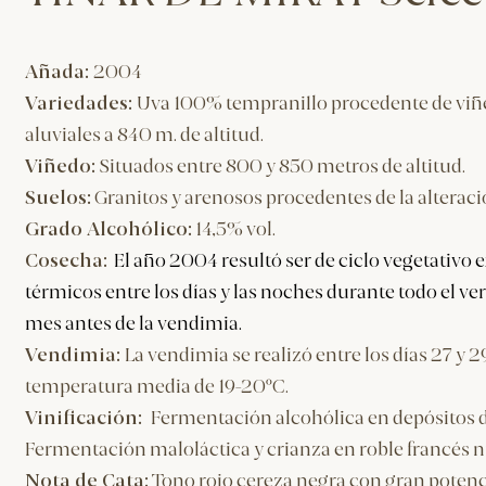
Añada:
2004
Variedades:
Uva 100% tempranillo procedente de viñe
aluviales a 840 m. de altitud.
Viñedo:
Situados entre 800 y 850 metros de altitud.
Suelos:
Granitos y arenosos procedentes de la alteraci
Grado Alcohólico:
14,5% vol.
Cosecha:
El año 2004 resultó ser de ciclo vegetativo
térmicos entre los días y las noches durante todo el v
mes antes de la vendimia.
Vendimia:
La vendimia se realizó entre los días 27 y
temperatura media de 19-20ºC.
​Vinificación:
Fermentación alcohólica en depósitos
Fermentación maloláctica y crianza en roble francés 
Nota de Cata:
Tono rojo cereza negra con gran potenci