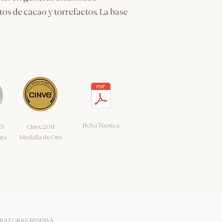
s de cacao y torrefactos. La base
Ficha Técnica
15
Cinve 2011
ata
Medalla de Oro
RAT GRAN RESERVA