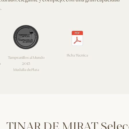
cturado, elegante y complejo, con una gran capacidad
.
Ficha Técnica
Tempranillos al Mundo
o
2015
Medalla de Plata
TINAR DE MIRAT Sele