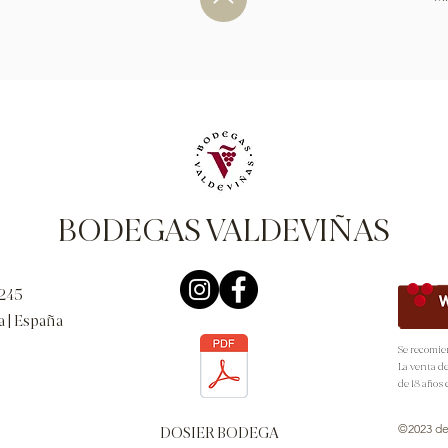
BODEGAS VALDEVIÑAS
 245
a |
España
Se recomie
La venta d
de 18 años 
©2023 de
DOSIER BODEGA