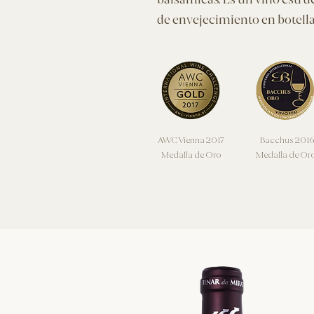
balsámicas. Es un vino estru
de envejecimiento en botella
AWC Vienna 2017
Bacchus 2016
Medalla de Oro
Medalla de Or