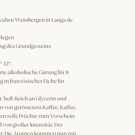
ealten Weinbergen in Langa de
elegen
ung des Grundgesteins
-12º.
rte alkoholische Gärung für 8
 in französischer Eiche für
, hell. Reich an Glycerin und
n von geröstetem Kaffee, Kaffee,
n reife Früchte zum Vorschein:
von großer Intensität. Der
ber. Die Aromen kommen nun mit