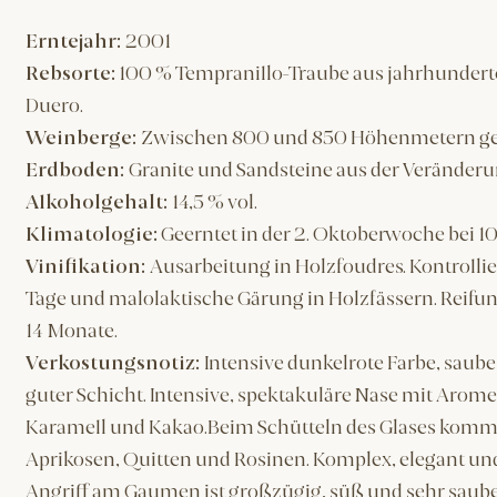
Erntejahr:
2001
Rebsorte:
100 % Tempranillo-Traube aus jahrhundert
Duero.
Weinberge:
Zwischen 800 und 850 Höhenmetern g
Erdboden:
Granite und Sandsteine aus der Veränder
Alkoholgehalt:
14,5 % vol.
Klimatologie:
Geerntet in der 2. Oktoberwoche bei 10º
Vinifikation:
Ausarbeitung in Holzfoudres. Kontrollie
Tage und malolaktische Gärung in Holzfässern. Reifung
14 Monate.
Verkostungsnotiz:
Intensive dunkelrote Farbe, sauber
guter Schicht. Intensive, spektakuläre Nase mit Arome
Karamell und Kakao.Beim Schütteln des Glases komme
Aprikosen, Quitten und Rosinen. Komplex, elegant und 
Angriff am Gaumen ist großzügig, süß und sehr sau